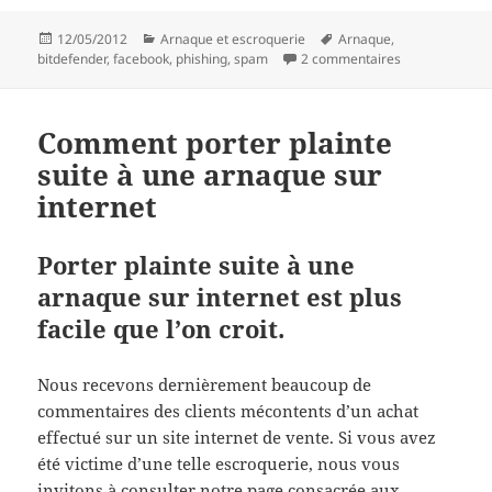
Publié
Catégories
Mots-
12/05/2012
Arnaque et escroquerie
Arnaque
,
le
clés
sur Les 3 arna
bitdefender
,
facebook
,
phishing
,
spam
2 commentaires
Comment porter plainte
suite à une arnaque sur
internet
Porter plainte suite à une
arnaque sur internet est plus
facile que l’on croit.
Nous recevons dernièrement beaucoup de
commentaires des clients mécontents d’un achat
effectué sur un site internet de vente. Si vous avez
été victime d’une telle escroquerie, nous vous
invitons à consulter notre page consacrée aux