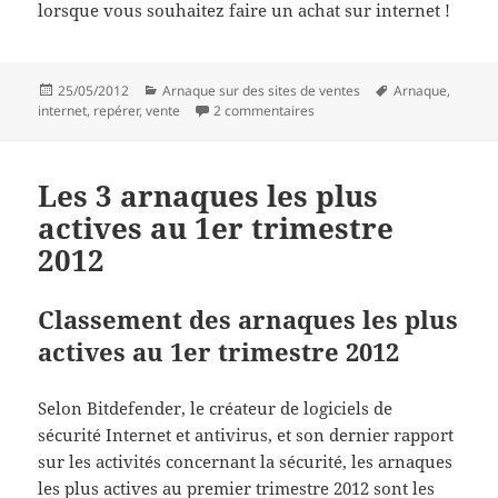
lorsque vous souhaitez faire un achat sur internet !
Publié
Catégories
Mots-
25/05/2012
Arnaque sur des sites de ventes
Arnaque
,
le
sur 5 signes qui montrent qu’
clés
internet
,
repérer
,
vente
2 commentaires
Les 3 arnaques les plus
actives au 1er trimestre
2012
Classement des arnaques les plus
actives au 1er trimestre 2012
Selon Bitdefender, le créateur de logiciels de
sécurité Internet et antivirus, et son dernier rapport
sur les activités concernant la sécurité, les arnaques
les plus actives au premier trimestre 2012 sont les