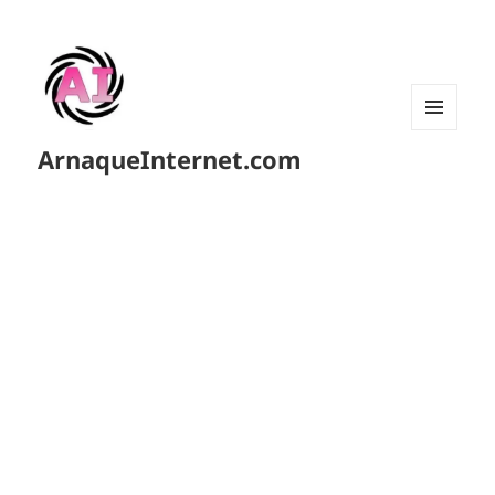
MENU
ArnaqueInternet.com
ET
WIDGETS