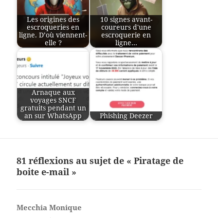
Les origines des
10 signes avant-
escroqueries en
coureurs d'une
ligne. D’où viennent-
escroquerie en
elle ?
ligne…
Arnaque aux
voyages SNCF
gratuits pendant un
an sur WhatsApp
Phishing Deezer
81 réflexions au sujet de « Piratage de
boite e-mail »
Mecchia Monique
dit :