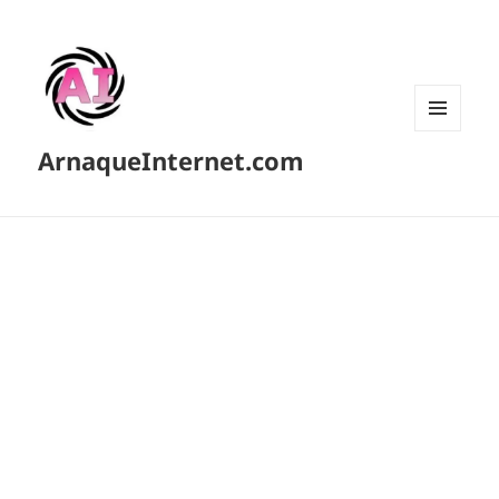
MENU
ArnaqueInternet.com
ET
WIDGETS