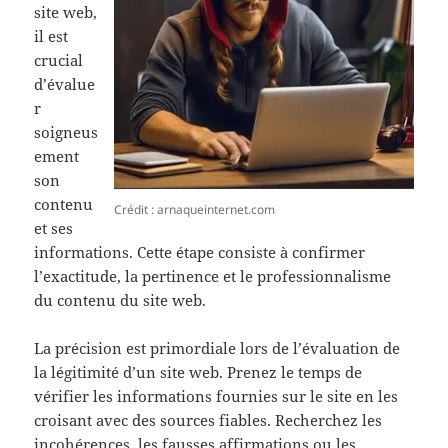
site web,
il est
crucial
d’évalue
r
soigneus
ement
son
contenu
Crédit : arnaqueinternet.com
et ses
informations. Cette étape consiste à confirmer
l’exactitude, la pertinence et le professionnalisme
du contenu du site web.
La précision est primordiale lors de l’évaluation de
la légitimité d’un site web. Prenez le temps de
vérifier les informations fournies sur le site en les
croisant avec des sources fiables. Recherchez les
incohérences, les fausses affirmations ou les