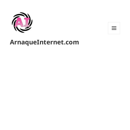
MENU
ArnaqueInternet.com
ET
WIDGETS