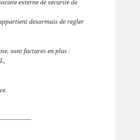
ociete externe de securite de
s appartient desormais de regler
te, sont factures en plus :
SL,
ce.
—————-