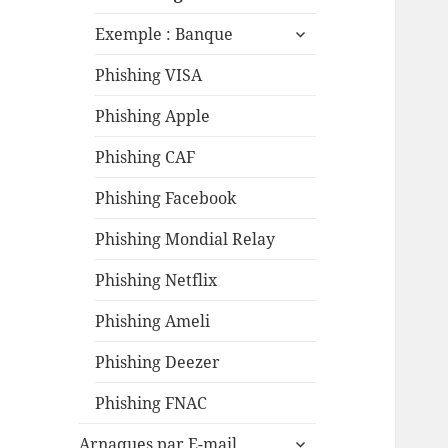
ouvrir
Exemple : Banque
le
sous-
Phishing VISA
menu
Phishing Apple
Phishing CAF
Phishing Facebook
Phishing Mondial Relay
Phishing Netflix
Phishing Ameli
Phishing Deezer
Phishing FNAC
ouvrir
Arnaques par E-mail