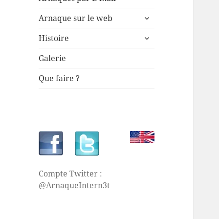
le
ouvrir
sous-
Arnaque sur le web
le
menu
ouvrir
sous-
Histoire
le
menu
sous-
Galerie
menu
Que faire ?
Compte Twitter :
@ArnaqueIntern3t