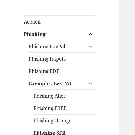
Accueil
ouvrir
Phishing
le
ouvrir
sous-
Phishing PayPal
le
menu
sous-
Phishing Impôts
menu
Phishing EDF
ouvrir
Exemple : Les FAI
le
sous-
Phishing Alice
menu
Phishing FREE
Phishing Orange
Phishing SFR