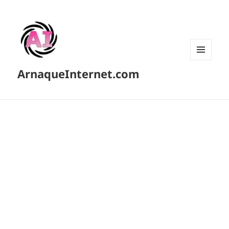
MENU
ArnaqueInternet.com
ET
WIDGETS