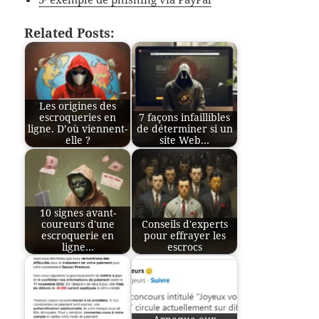
Related Posts:
Les origines des
escroqueries en
7 façons infaillibles
ligne. D’où viennent-
de déterminer si un
elle ?
site Web…
10 signes avant-
coureurs d'une
Conseils d'experts
escroquerie en
pour effrayer les
ligne…
escrocs