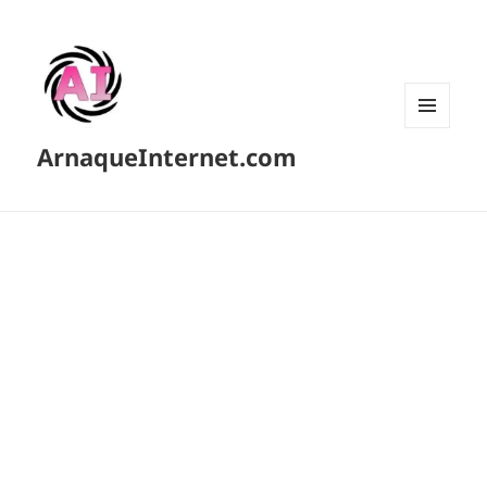
MENU
ArnaqueInternet.com
ET
WIDGETS