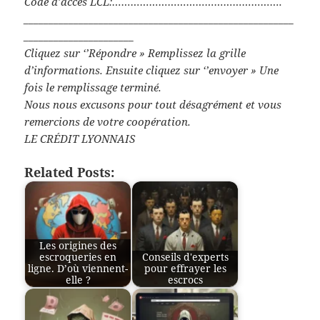
Code d’accès LCL:……………………………………………….
______________________________________________________
______________________
Cliquez sur ‘’Répondre » Remplissez la grille
d’informations. Ensuite cliquez sur ‘’envoyer » Une
fois le remplissage terminé.
Nous nous excusons pour tout désagrément et vous
remercions de votre coopération.
LE CRÉDIT LYONNAIS
Related Posts:
Les origines des
escroqueries en
Conseils d'experts
ligne. D’où viennent-
pour effrayer les
elle ?
escrocs