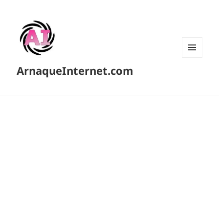
MENU
ArnaqueInternet.com
ET
WIDGETS