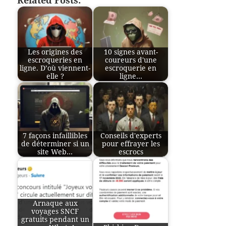
Related Posts:
Les origines des
10 signes avant-
escroqueries en
coureurs d'une
ligne. D’où viennent-
escroquerie en
elle ?
ligne…
7 façons infaillibles
Conseils d'experts
de déterminer si un
pour effrayer les
site Web…
escrocs
Arnaque aux
voyages SNCF
gratuits pendant un