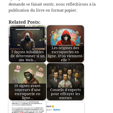
demande se faisait sentir, nous réfléchirons à la
publication du livre en format papier.
Related Posts:
Les origines des
7 façons infaillibles
escroqueries en
de déterminer si un
ligne. D’où viennent-
site Web…
elle ?
10 signes avant-
coureurs d'une
Conseils d'experts
escroquerie en
pour effrayer les
ligne…
escrocs