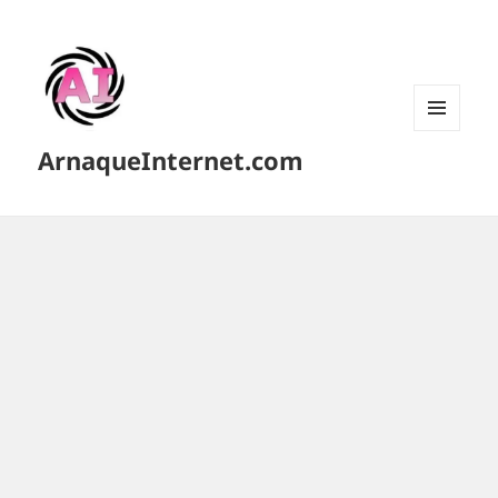
MENU
ArnaqueInternet.com
ET
WIDGETS