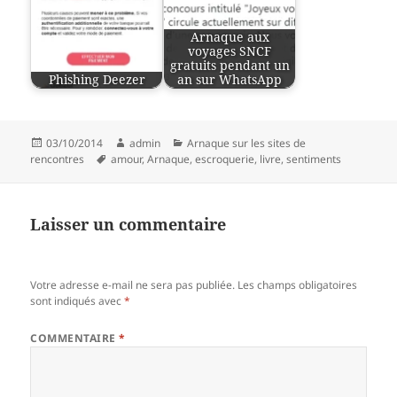
Arnaque aux
voyages SNCF
gratuits pendant un
Phishing Deezer
an sur WhatsApp
Publié
Auteur
Catégories
03/10/2014
admin
Arnaque sur les sites de
le
Mots-
rencontres
amour
,
Arnaque
,
escroquerie
,
livre
,
sentiments
clés
Laisser un commentaire
Votre adresse e-mail ne sera pas publiée.
Les champs obligatoires
sont indiqués avec
*
COMMENTAIRE
*