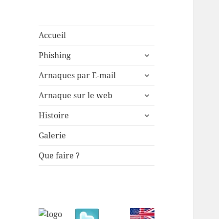
Accueil
ouvrir
Phishing
le
sous-
ouvrir
Arnaques par E-mail
menu
le
sous-
ouvrir
Arnaque sur le web
menu
le
sous-
ouvrir
Histoire
menu
le
sous-
Galerie
menu
Que faire ?