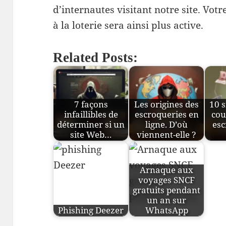
d’internautes visitant notre site. Vot
à la loterie sera ainsi plus active.
Related Posts:
7 façons
Les origines des
10 s
infaillibles de
escroqueries en
cou
déterminer si un
ligne. D’où
esc
site Web…
viennent-elle ?
Arnaque aux
voyages SNCF
gratuits pendant
un an sur
Phishing Deezer
WhatsApp