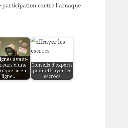
re participation contre l’arnaque
ignes avant-
reurs d'une
Conseils d'experts
roquerie en
pour effrayer les
ligne…
escrocs