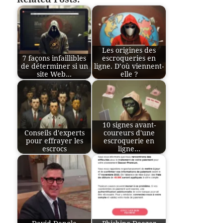
Les origines des
7 façons infaillibles
escroqueries en
de déterminer si un
ligne. D’où viennent-
site Web…
elle ?
10 signes avant-
Conseils d'experts
coureurs d'une
pour effrayer les
escroquerie en
escrocs
ligne…