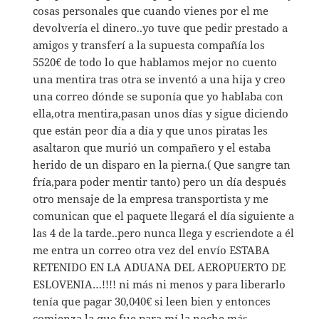
cosas personales que cuando vienes por el me
devolvería el dinero..yo tuve que pedir prestado a
amigos y transferí a la supuesta compañía los
5520€ de todo lo que hablamos mejor no cuento
una mentira tras otra se inventó a una hija y creo
una correo dónde se suponía que yo hablaba con
ella,otra mentira,pasan unos días y sigue diciendo
que están peor día a día y que unos piratas les
asaltaron que murió un compañero y el estaba
herido de un disparo en la pierna.( Que sangre tan
fría,para poder mentir tanto) pero un día después
otro mensaje de la empresa transportista y me
comunican que el paquete llegará el día siguiente a
las 4 de la tarde..pero nunca llega y escriendote a él
me entra un correo otra vez del envío ESTABA
RETENIDO EN LA ADUANA DEL AEROPUERTO DE
ESLOVENIA…!!!! ni más ni menos y para liberarlo
tenía que pagar 30,040€ si leen bien y entonces
comienza la que fue para mí la noche más