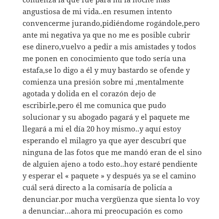
angustiosa de mi vida..en resumen intento
convencerme jurando,pidiéndome rogándole,pero
ante mi negativa ya que no me es posible cubrir
ese dinero,vuelvo a pedir a mis amistades y todos
me ponen en conocimiento que todo sería una
estafa,se lo digo a él y muy bastardo se ofende y
comienza una presión sobre mi ,mentalmente
agotada y dolida en el corazón dejo de
escribirle,pero él me comunica que pudo
solucionar y su abogado pagará y el paquete me
llegará a mi el día 20 hoy mismo..y aquí estoy
esperando el milagro ya que ayer descubrí que
ninguna de las fotos que me mandó eran de el sino
de alguien ajeno a todo esto..hoy estaré pendiente
y esperar el « paquete » y después ya se el camino
cuál será directo a la comisaría de policía a
denunciar.por mucha vergüenza que sienta lo voy
a denunciar…ahora mi preocupación es como