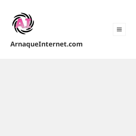
MENU
ArnaqueInternet.com
ET
WIDGETS