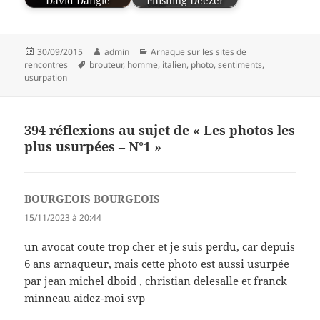
David Dangle
Phishing Deezer
Publié
Auteur
Catégories
30/09/2015
admin
Arnaque sur les sites de
le
Mots-
rencontres
brouteur
,
homme
,
italien
,
photo
,
sentiments
,
clés
usurpation
394 réflexions au sujet de « Les photos les
plus usurpées – N°1 »
BOURGEOIS BOURGEOIS
dit :
15/11/2023 à 20:44
un avocat coute trop cher et je suis perdu, car depuis
6 ans arnaqueur, mais cette photo est aussi usurpée
par jean michel dboid , christian delesalle et franck
minneau aidez-moi svp