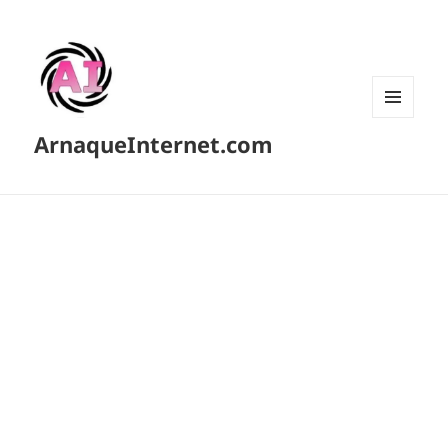
MENU
ArnaqueInternet.com
ET
WIDGETS