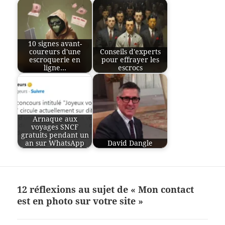
10 signes avant-
coureurs d'une
Conseils d'experts
escroquerie en
pour effrayer les
ligne…
escrocs
Arnaque aux
voyages SNCF
gratuits pendant un
an sur WhatsApp
David Dangle
12 réflexions au sujet de « Mon contact
est en photo sur votre site »