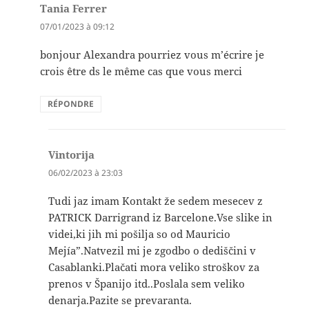
Tania Ferrer
dit :
07/01/2023 à 09:12
bonjour Alexandra pourriez vous m’écrire je
crois être ds le même cas que vous merci
RÉPONDRE
Vintorija
dit :
06/02/2023 à 23:03
Tudi jaz imam Kontakt že sedem mesecev z
PATRICK Darrigrand iz Barcelone.Vse slike in
videi,ki jih mi pošilja so od Mauricio
Mejía”.Natvezil mi je zgodbo o dediščini v
Casablanki.Plačati mora veliko stroškov za
prenos v Španijo itd..Poslala sem veliko
denarja.Pazite se prevaranta.