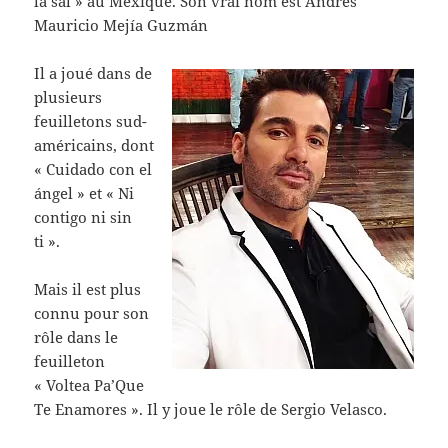
la sal » au Mexique. Son vrai nom est Andrés
Mauricio Mejía Guzmán
Il a joué dans de
plusieurs
feuilletons sud-
américains, dont
« Cuidado con el
ángel » et « Ni
contigo ni sin
ti ».
Mais il est plus
connu pour son
rôle dans le
feuilleton
« Voltea Pa’Que
Te Enamores ». Il y joue le rôle de Sergio Velasco.