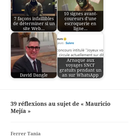
10 signes avant-
7 façons infaillibles
coureurs d'une
de déterminer si un
escroquerie en
site Web…
ligne…
Arnaque aux
voyages SNCF
gratuits pendant un
David Dangle
an sur WhatsApp
39 réflexions au sujet de « Mauricio
Mejía »
Ferrer Tania
dit :