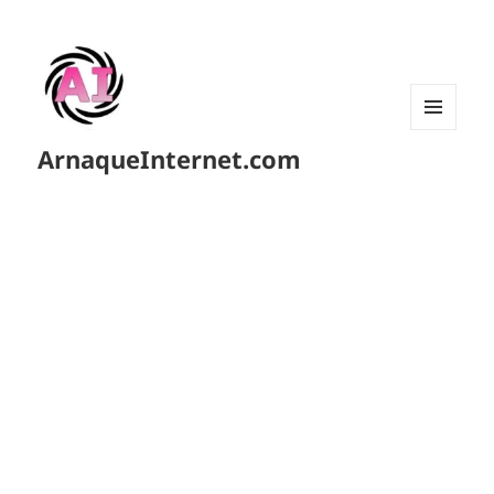
MENU
ArnaqueInternet.com
ET
WIDGETS