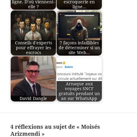
ligne. D’où viennent-
escroquerie en
elle ?
ligne…
Conseils d'experts
7 façons infaillibles
pour effrayer les
de déterminer si un
escrocs
site Web…
Arnaque aux
voyages SNCF
gratuits pendant un
David Dangle
an sur WhatsApp
4 réflexions au sujet de « Moisés
Arizmendi »