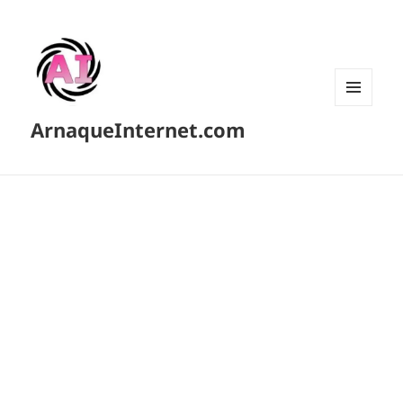
MENU
ArnaqueInternet.com
ET
WIDGETS