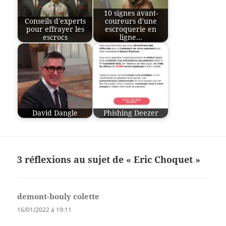
10 signes avant-
Conseils d'experts
coureurs d'une
pour effrayer les
escroquerie en
escrocs
ligne…
David Dangle
Phishing Deezer
3 réflexions au sujet de « Eric Choquet »
demont-bouly colette
dit :
16/01/2022 à 19:11