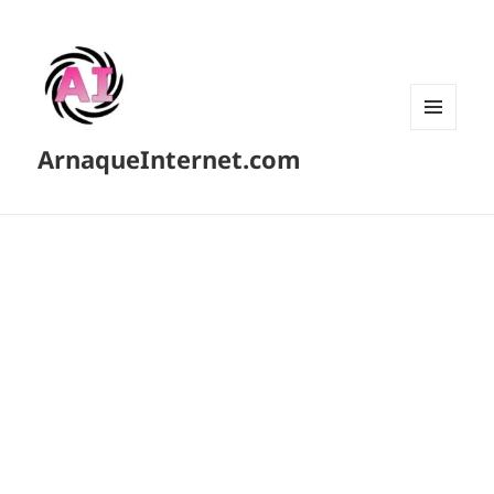
MENU
ArnaqueInternet.com
ET
WIDGETS