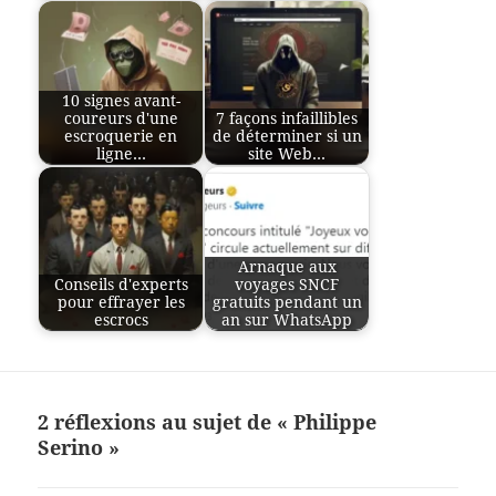
10 signes avant-
coureurs d'une
7 façons infaillibles
escroquerie en
de déterminer si un
ligne…
site Web…
Arnaque aux
Conseils d'experts
voyages SNCF
pour effrayer les
gratuits pendant un
escrocs
an sur WhatsApp
2 réflexions au sujet de « Philippe
Serino »