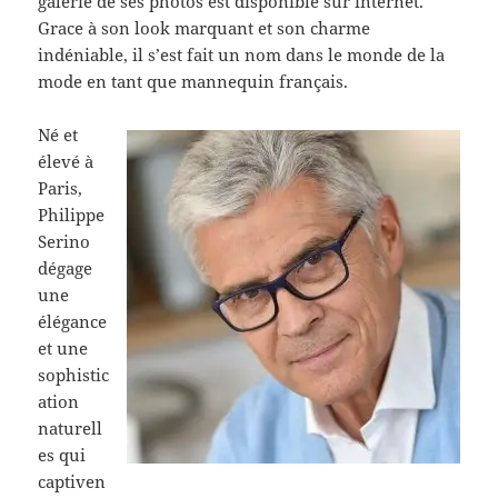
galerie de ses photos est disponible sur internet.
Grace à son look marquant et son charme
indéniable, il s’est fait un nom dans le monde de la
mode en tant que mannequin français.
Né et
élevé à
Paris,
Philippe
Serino
dégage
une
élégance
et une
sophistic
ation
naturell
es qui
captiven