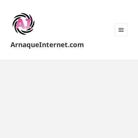
MENU
ArnaqueInternet.com
ET
WIDGETS