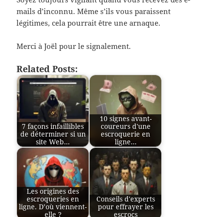
mails d’inconnu. Même s’ils vous paraissent
légitimes, cela pourrait être une arnaque.
Merci à Joël pour le signalement.
Related Posts:
10 signes avant-
7 façons infaillibles
coureurs d'une
de déterminer si un
escroquerie en
site Web…
ligne…
Les origines des
escroqueries en
Conseils d'experts
ligne. D’où viennent-
pour effrayer les
elle ?
escrocs