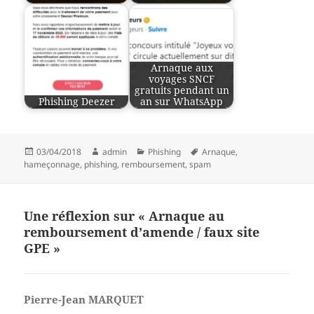
Arnaque aux
voyages SNCF
gratuits pendant un
Phishing Deezer
an sur WhatsApp
Publié
Auteur
Catégories
Mots-
03/04/2018
admin
Phishing
Arnaque
,
le
clés
hameçonnage
,
phishing
,
remboursement
,
spam
Une réflexion sur « Arnaque au
remboursement d’amende / faux site
GPE »
Pierre-Jean MARQUET
dit :