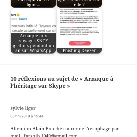
ligne…
elle ?
Arnaque aux
voyages SNCF
gratuits pendant un
an sur WhatsApp
Phishing Deezer
10 réflexions au sujet de « Arnaque à
l’héritage sur Skype »
sylvie liger
dit :
05/11/2018 à 19:44
Attention Alain Bouché cancer de l’œsophage par
mail :
farshib.1949@gmail.com