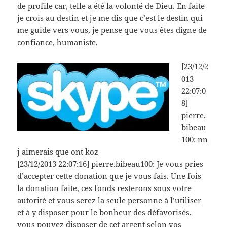
de profile car, telle a été la volonté de Dieu. En faite
je crois au destin et je me dis que c’est le destin qui
me guide vers vous, je pense que vous êtes digne de
confiance, humaniste.
[23/12/2
013
22:07:0
8]
pierre.
bibeau
100: nn
j aimerais que ont koz
[23/12/2013 22:07:16] pierre.bibeau100: Je vous pries
d’accepter cette donation que je vous fais. Une fois
la donation faite, ces fonds resterons sous votre
autorité et vous serez la seule personne à l’utiliser
et à y disposer pour le bonheur des défavorisés.
vous pouvez disposer de cet argent selon vos