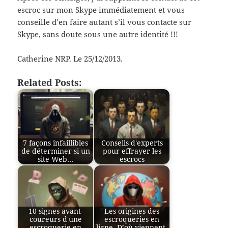
escroc sur mon Skype immédiatement et vous
conseille d’en faire autant s’il vous contacte sur
Skype, sans doute sous une autre identité !!!
Catherine NRP. Le 25/12/2013.
Related Posts:
7 façons infaillibles
Conseils d'experts
de déterminer si un
pour effrayer les
site Web…
escrocs
10 signes avant-
Les origines des
coureurs d'une
escroqueries en
escroquerie en
ligne. D’où viennent-