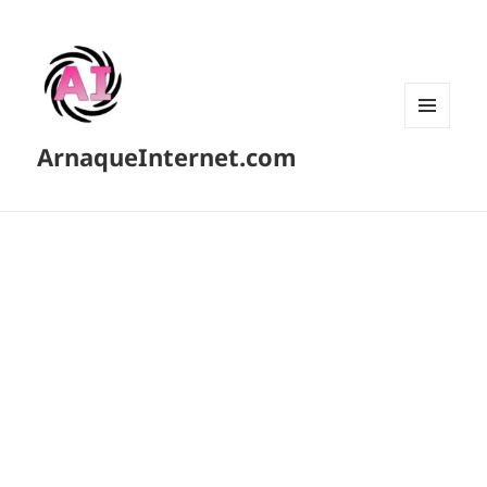
MENU
ArnaqueInternet.com
ET
WIDGETS