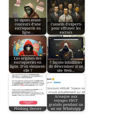
10 signes avant-
coureurs d'une
Conseils d'experts
escroquerie en
pour effrayer les
ligne…
escrocs
Les origines des
escroqueries en
7 façons infaillibles
ligne. D’où viennent-
de déterminer si un
elle ?
site Web…
Arnaque aux
voyages SNCF
gratuits pendant un
Phishing Deezer
an sur WhatsApp