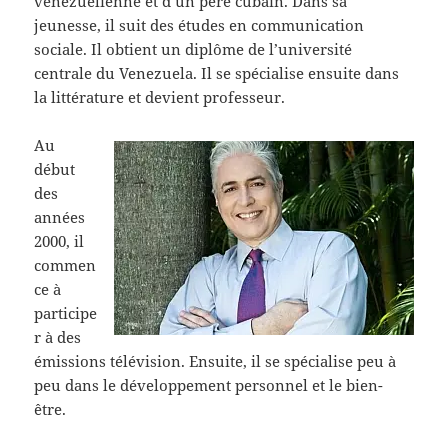
vénézuélienne et d’un père cubain. Dans sa
jeunesse, il suit des études en communication
sociale. Il obtient un diplôme de l’université
centrale du Venezuela. Il se spécialise ensuite dans
la littérature et devient professeur.
Au
début
des
années
2000, il
commen
ce à
participe
r à des
émissions télévision. Ensuite, il se spécialise peu à
peu dans le développement personnel et le bien-
être.