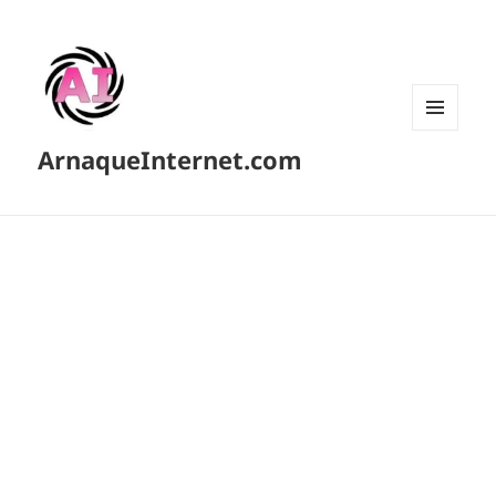
MENU
ArnaqueInternet.com
ET
WIDGETS