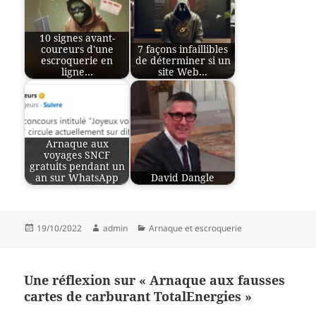
10 signes avant-
coureurs d'une
7 façons infaillibles
escroquerie en
de déterminer si un
ligne…
site Web…
Arnaque aux
voyages SNCF
gratuits pendant un
an sur WhatsApp
David Dangle
Publié
Auteur
Catégories
19/10/2022
admin
Arnaque et escroquerie
le
Une réflexion sur « Arnaque aux fausses
cartes de carburant TotalEnergies »