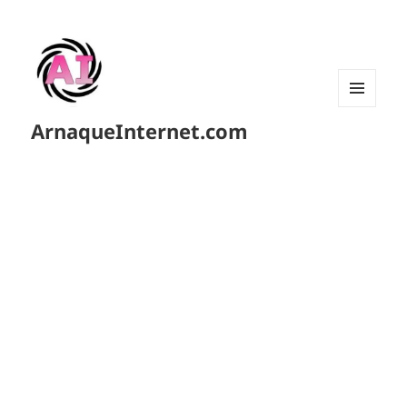
MENU
ArnaqueInternet.com
ET
WIDGETS