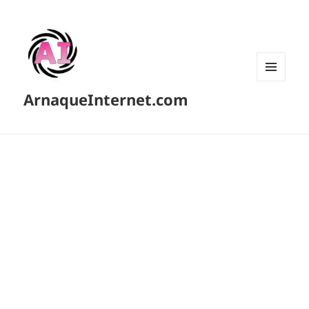
MENU
ArnaqueInternet.com
ET
WIDGETS