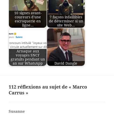
10 signes avant-
coureurs d'une
7 façons infaillibles
escroquerie en
de déterminer si un
ligne…
site Web…
Arnaque aux
voyages SNCF
gratuits pendant un
an sur WhatsApp
David Dangle
112 réflexions au sujet de « Marco
Carrus »
Susanne
dit :