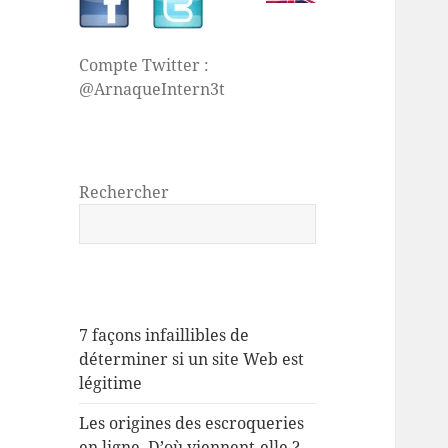
Compte Twitter :
@ArnaqueIntern3t
Rechercher
7 façons infaillibles de
déterminer si un site Web est
légitime
Les origines des escroqueries
en ligne. D’où viennent-elle ?