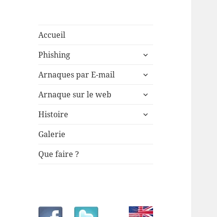
Accueil
ouvrir
Phishing
le
ouvrir
sous-
Arnaques par E-mail
le
menu
ouvrir
sous-
Arnaque sur le web
le
menu
ouvrir
sous-
Histoire
le
menu
sous-
Galerie
menu
Que faire ?