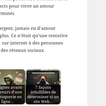
ntacts pour vivre un amour
erminés
’argent, jamais eu d’amour
plus. Ce n’était qu’une tentative
 sur internet à des personnes
 des réseaux sociaux.
ignes avant-
7 façons
reurs d'une
infaillibles de
roquerie en
déterminer si un
ligne…
site Web…