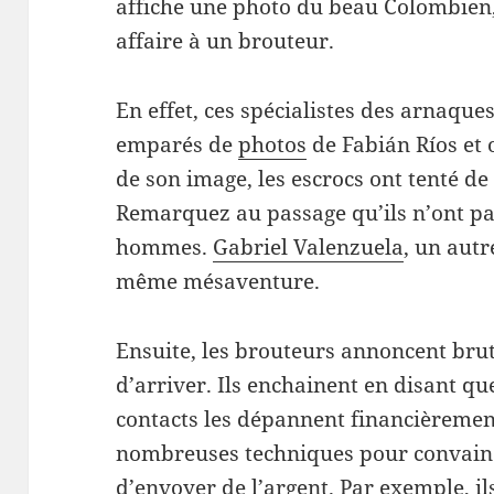
affiche une photo du beau Colombien,
affaire à un brouteur.
En effet, ces spécialistes des arnaque
emparés de
photos
de Fabián Ríos et 
de son image, les escrocs ont tenté d
Remarquez au passage qu’ils n’ont pas
hommes.
Gabriel Valenzuela
, un autr
même mésaventure.
Ensuite, les brouteurs annoncent br
d’arriver. Ils enchainent en disant que
contacts les dépannent financièrement
nombreuses techniques pour convainc
d’envoyer de l’argent. Par exemple, 