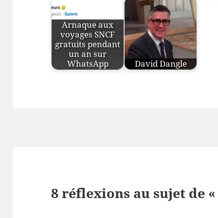
Arnaque aux
voyages SNCF
gratuits pendant
un an sur
WhatsApp
David Dangle
8 réflexions au sujet de «