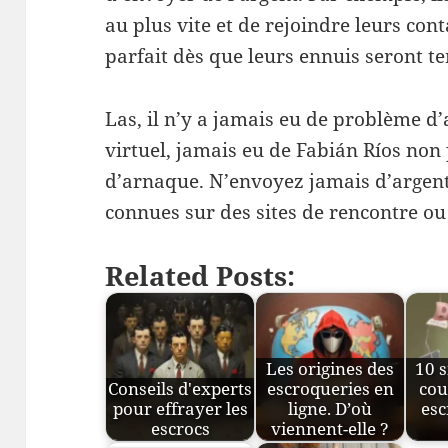
au plus vite et de rejoindre leurs co
parfait dès que leurs ennuis seront t
Las, il n’y a jamais eu de problème d
virtuel, jamais eu de Fabián Ríos non 
d’arnaque. N’envoyez jamais d’argent
connues sur des sites de rencontre ou
Related Posts:
Les origines des
10 s
Conseils d'experts
escroqueries en
cou
pour effrayer les
ligne. D’où
esc
escrocs
viennent-elle ?