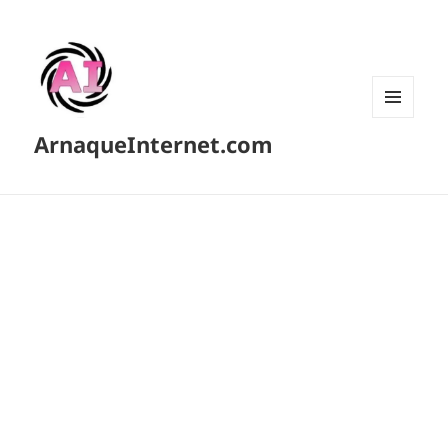
MENU
ArnaqueInternet.com
ET
WIDGETS