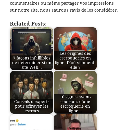
commentaires ou même partager vos impressions
sur notre site, nous saurons ravis de les considérer.
Related Posts:
Les origines des
7 façons infaillibles
escroqueries en
de déterminer si un
ligne. D’où viennent-
site Web…
elle ?
10 signes avant-
Conseils d'experts
coureurs d'une
pour effrayer les
escroquerie en
escrocs
ligne…